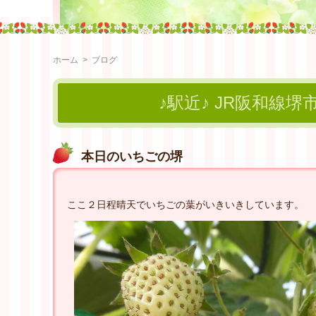
ホーム
>
ブログ
♪駅近♪ JR阪和線堺
本日のいちごの堺
ここ２日程晴天でいちごの葉がいきいきしています。