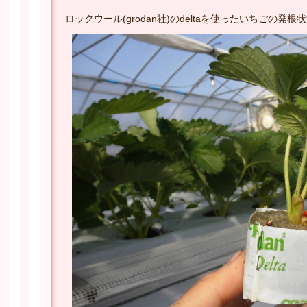
ロックウール(grodan社)のdeltaを使ったいちごの発根