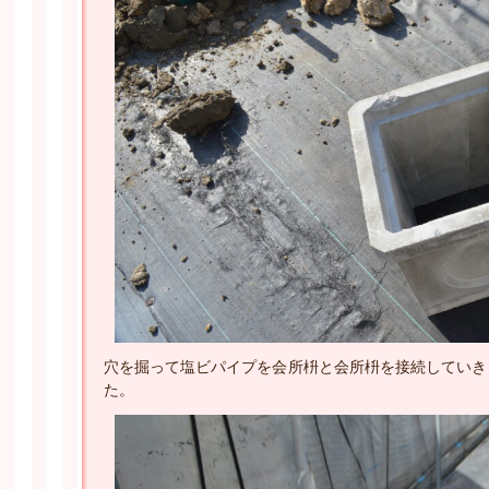
穴を掘って塩ビパイプを会所枡と会所枡を接続していき
た。