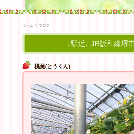
ホーム
>
ブログ
♪駅近♪ JR阪和線堺
桃薫(とうくん)