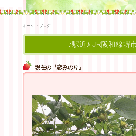
ホーム
>
ブログ
♪駅近♪ JR阪和線堺
現在の『恋みのり』