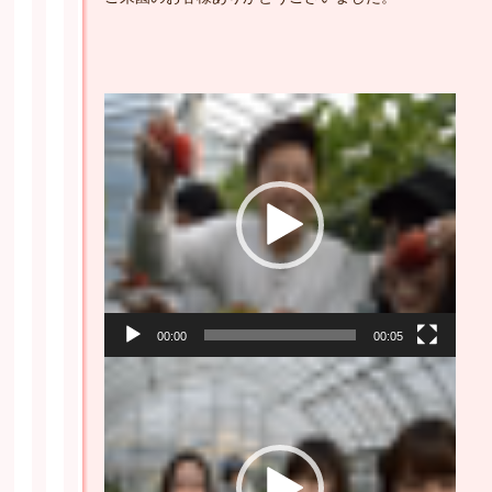
動
画
プ
レ
ー
ヤ
ー
00:00
00:05
動
画
プ
レ
ー
ヤ