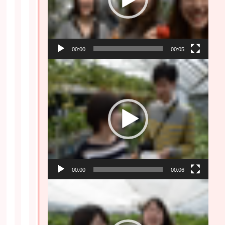
ー
00:00
00:05
動
画
プ
レ
ー
ヤ
ー
00:00
00:06
動
画
プ
レ