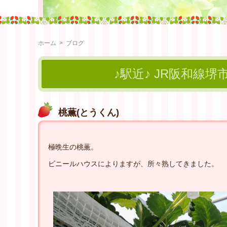
ホーム
>
ブログ
♪駅近♪ JR阪和線堺
桃薫(とうくん)
極晩生の桃薫。
ビニールハウスによりますが、所々熟してきました。