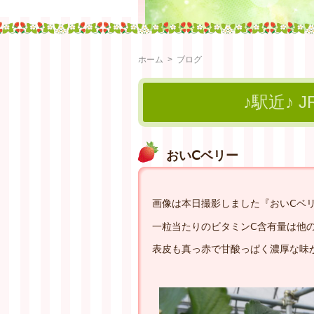
ホーム
>
ブログ
♪駅近♪ 
おいⅭベリー
画像は本日撮影しました『おいⅭベ
一粒当たりのビタミンⅭ含有量は他
表皮も真っ赤で甘酸っぱく濃厚な味