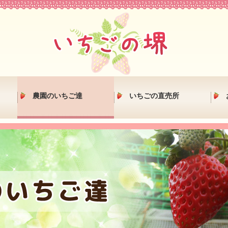
農園のいちご達
いちごの直売所